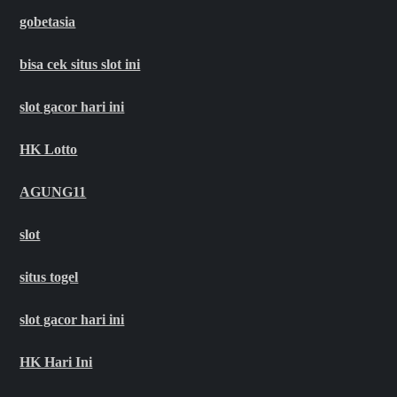
gobetasia
bisa cek situs slot ini
slot gacor hari ini
HK Lotto
AGUNG11
slot
situs togel
slot gacor hari ini
HK Hari Ini