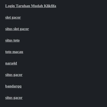
Login Taruhan Mudah Klikfifa
slot gacor
situs slot gacor
situs toto
toto macau
nara4d
situs gacor
bandarqq
situs gacor