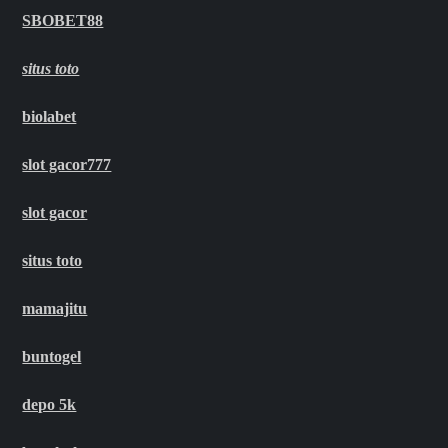
SBOBET88
situs toto
biolabet
slot gacor777
slot gacor
situs toto
mamajitu
buntogel
depo 5k