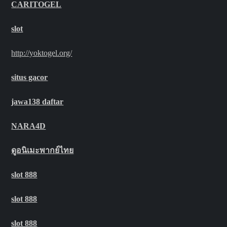
CARITOGEL
slot
http://yoktogel.org/
situs gacor
jawa138 daftar
NARA4D
ดูอนิเมะพากย์ไทย
slot 888
slot 888
slot 888