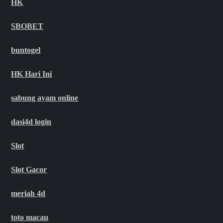
HK
SBOBET
buntogel
HK Hari Ini
sabung ayam online
dasi4d login
Slot
Slot Gacor
meriah 4d
toto macau