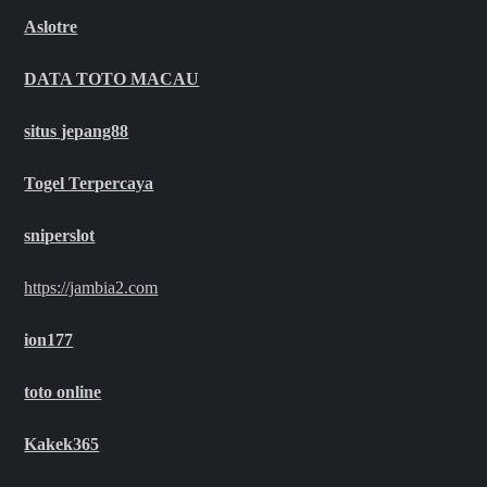
Aslotre
DATA TOTO MACAU
situs jepang88
Togel Terpercaya
sniperslot
https://jambia2.com
ion177
toto online
Kakek365