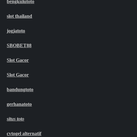
bengkulutoto
slot thailand
jogjatoto
SBOBET88
Slot Gacor
Slot Gacor
bandungtoto
gerhanatoto
situs toto
cvtogel alternatif