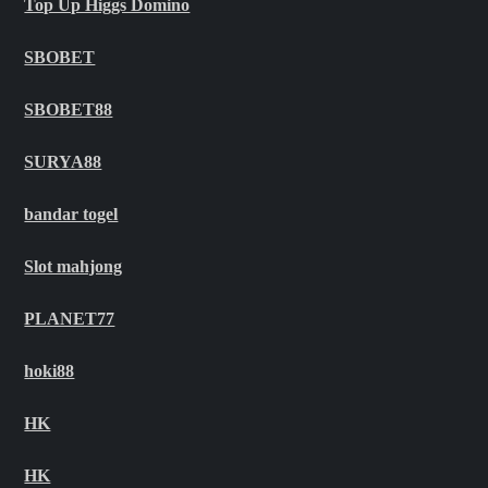
Top Up Higgs Domino
SBOBET
SBOBET88
SURYA88
bandar togel
Slot mahjong
PLANET77
hoki88
HK
HK