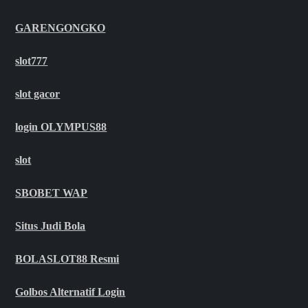
GARENGONGKO
slot777
slot gacor
login OLYMPUS88
slot
SBOBET WAP
Situs Judi Bola
BOLASLOT88 Resmi
Golbos Alternatif Login