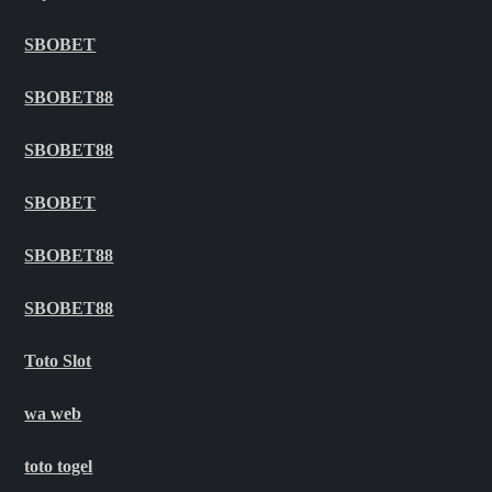
SBOBET
SBOBET88
SBOBET88
SBOBET
SBOBET88
SBOBET88
Toto Slot
wa web
toto togel