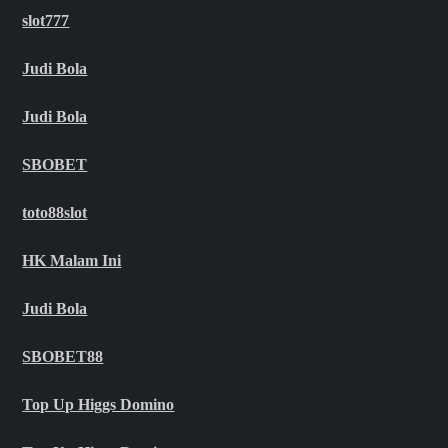
slot777
Judi Bola
Judi Bola
SBOBET
toto88slot
HK Malam Ini
Judi Bola
SBOBET88
Top Up Higgs Domino