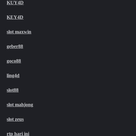
KUY4D
KEY4D
slot maxwin
geber88
goco88
ling4d
slot88
slot mahjong
slot zeus
rtp hari ini