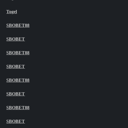
Togel
SBOBET88
SBOBET
SBOBET88
SBOBET
SBOBET88
SBOBET
SBOBET88
SBOBET