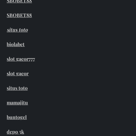
SBOBET88
SBOBET88
situs toto
biolabet
slot gacor777
slot gacor
situs toto
mamajitu
buntogel
depo 5k