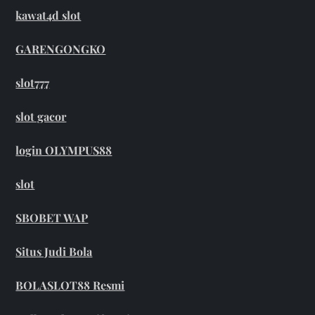
kawat4d slot
GARENGONGKO
slot777
slot gacor
login OLYMPUS88
slot
SBOBET WAP
Situs Judi Bola
BOLASLOT88 Resmi