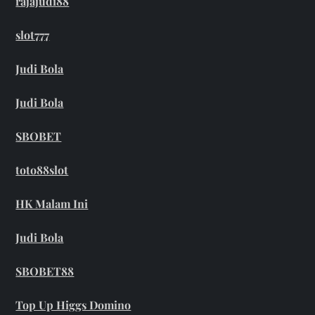
rajajudi88
slot777
Judi Bola
Judi Bola
SBOBET
toto88slot
HK Malam Ini
Judi Bola
SBOBET88
Top Up Higgs Domino