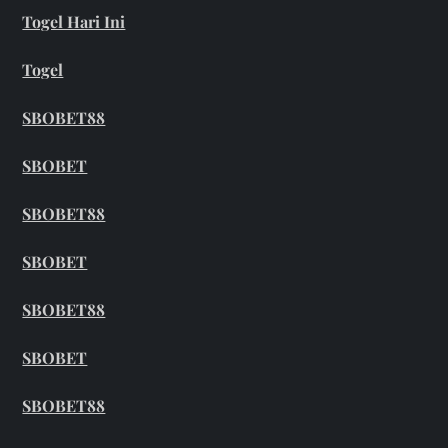
Togel Hari Ini
Togel
SBOBET88
SBOBET
SBOBET88
SBOBET
SBOBET88
SBOBET
SBOBET88