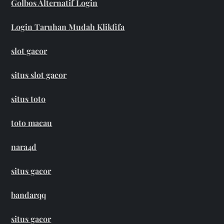
Golbos Alternatif Login
Login Taruhan Mudah Klikfifa
slot gacor
situs slot gacor
situs toto
toto macau
nara4d
situs gacor
bandarqq
situs gacor