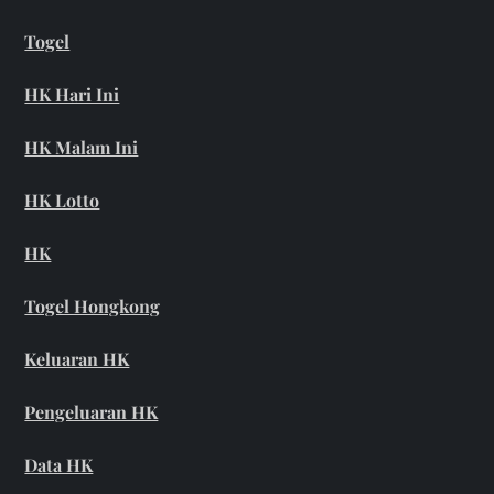
Togel
HK Hari Ini
HK Malam Ini
HK Lotto
HK
Togel Hongkong
Keluaran HK
Pengeluaran HK
Data HK