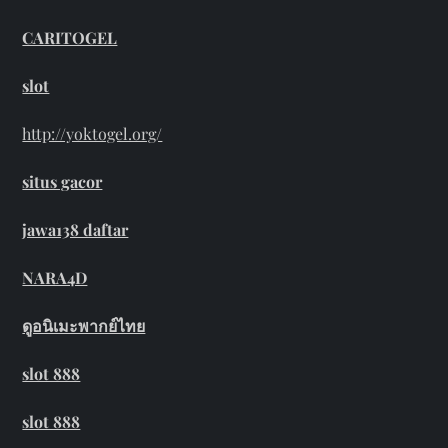
CARITOGEL
slot
http://yoktogel.org/
situs gacor
jawa138 daftar
NARA4D
ดูอนิเมะพากย์ไทย
slot 888
slot 888