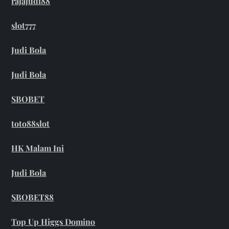
rajajudi88
slot777
Judi Bola
Judi Bola
SBOBET
toto88slot
HK Malam Ini
Judi Bola
SBOBET88
Top Up Higgs Domino