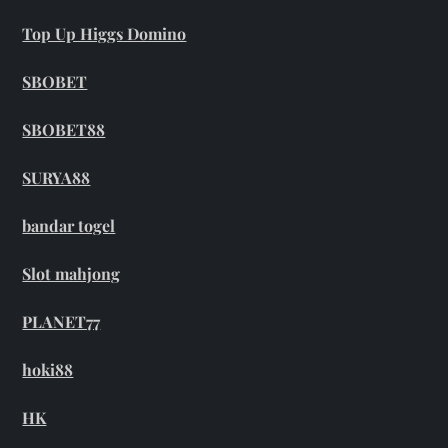
Top Up Higgs Domino
SBOBET
SBOBET88
SURYA88
bandar togel
Slot mahjong
PLANET77
hoki88
HK