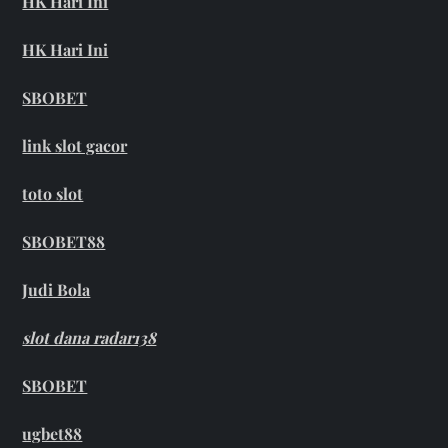
HK Hari Ini
HK Hari Ini
SBOBET
link slot gacor
toto slot
SBOBET88
Judi Bola
slot dana radar138
SBOBET
ugbet88