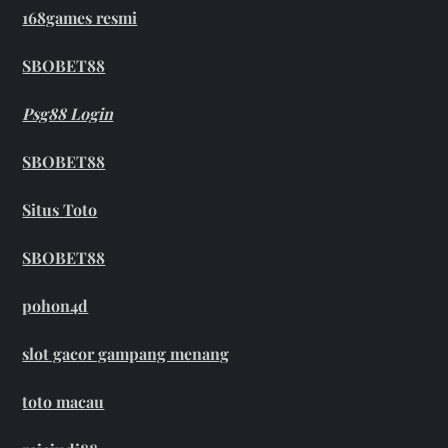
168games resmi
SBOBET88
Psg88 Login
SBOBET88
Situs Toto
SBOBET88
pohon4d
slot gacor gampang menang
toto macau