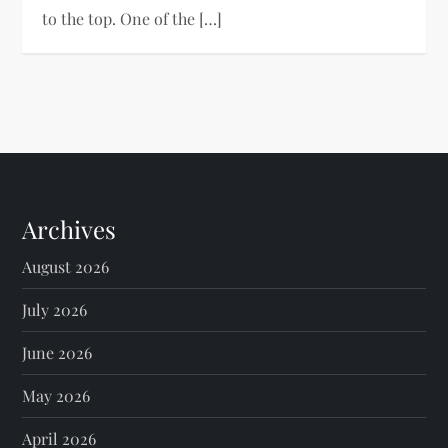
to the top. One of the […]
Archives
August 2026
July 2026
June 2026
May 2026
April 2026