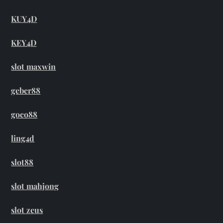
KUY4D
KEY4D
slot maxwin
geber88
goco88
ling4d
slot88
slot mahjong
slot zeus