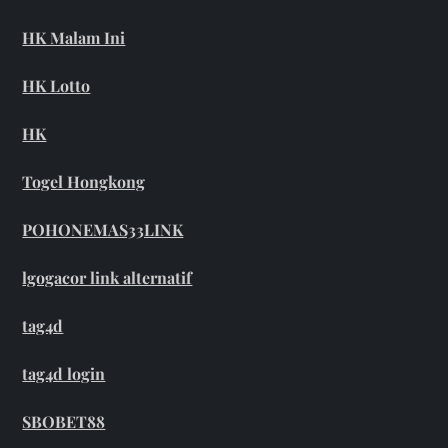
HK Malam Ini
HK Lotto
HK
Togel Hongkong
POHONEMAS33LINK
lgogacor link alternatif
tag4d
tag4d login
SBOBET88