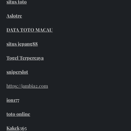
situs toto
Aslotre
DATA TOTO MACAU
situs jepang88
Togel Terpercaya
sniperslot
https://jambia2.com
ion177
toto online
Kakek365