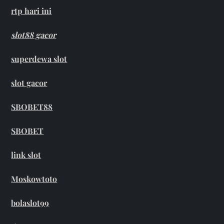
rtp hari ini
slot88 gacor
superdewa slot
slot gacor
SBOBET88
SBOBET
link slot
Moskowtoto
bolaslot99