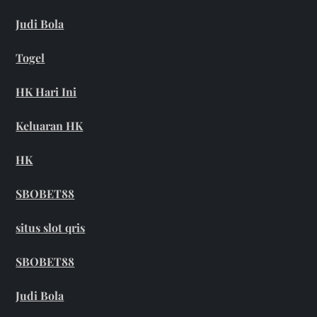
Judi Bola
Togel
HK Hari Ini
Keluaran HK
HK
SBOBET88
situs slot qris
SBOBET88
Judi Bola