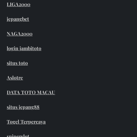
LIGA2000
jepangbet
NAGA2000
login jambitoto
situs toto
Aslotre
DATA TOTO MACAU
situs jepang88
Togel Terpercaya
sniperslot