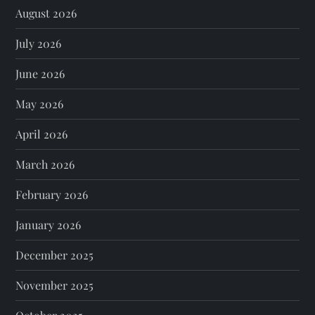
August 2026
July 2026
June 2026
May 2026
April 2026
March 2026
February 2026
January 2026
December 2025
November 2025