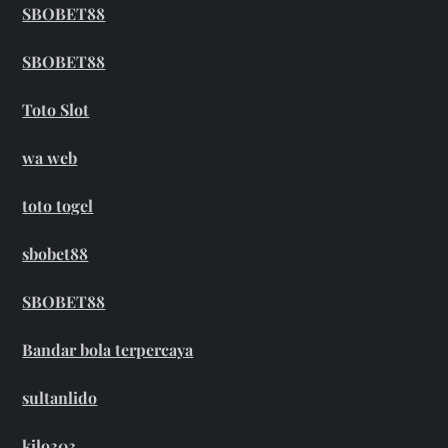
SBOBET88
SBOBET88
Toto Slot
wa web
toto togel
sbobet88
SBOBET88
Bandar bola terpercaya
sultanlido
kilo303