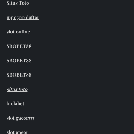
Situs Toto
mpo500 daftar
slot online
SBOBET88
SBOBET88
SBOBET88
situs toto
biolabet
slot gacor777
slot gacor