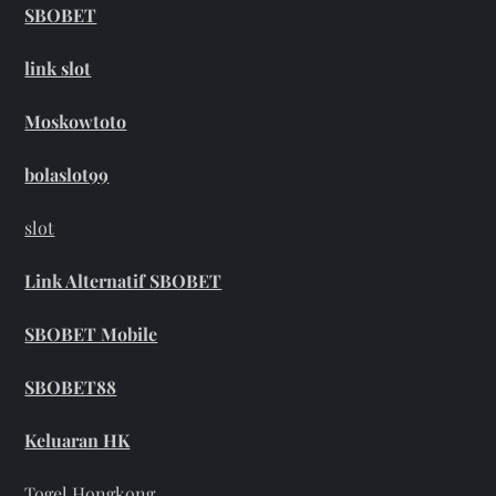
SBOBET
link slot
Moskowtoto
bolaslot99
slot
Link Alternatif SBOBET
SBOBET Mobile
SBOBET88
Keluaran HK
Togel Hongkong