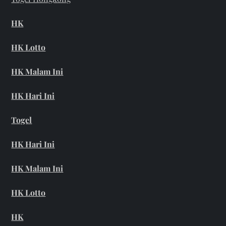
HK
HK Lotto
HK Malam Ini
HK Hari Ini
Togel
HK Hari Ini
HK Malam Ini
HK Lotto
HK