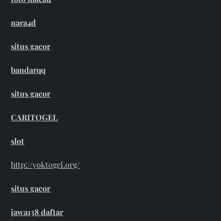
nara4d
situs gacor
bandarqq
situs gacor
CARITOGEL
slot
http://yoktogel.org/
situs gacor
jawa138 daftar