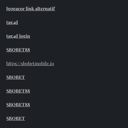
lgogacor link alternatif
tag4d
tag4d login
SBOBET88
https://sbobetmobile.io
SBOBET
SBOBET88
SBOBET88
SBOBET