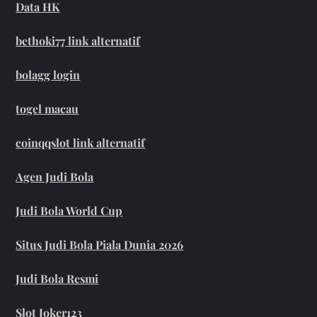
Data HK
bethoki77 link alternatif
bolagg login
togel macau
coinqqslot link alternatif
Agen Judi Bola
Judi Bola World Cup
Situs Judi Bola Piala Dunia 2026
Judi Bola Resmi
Slot Joker123