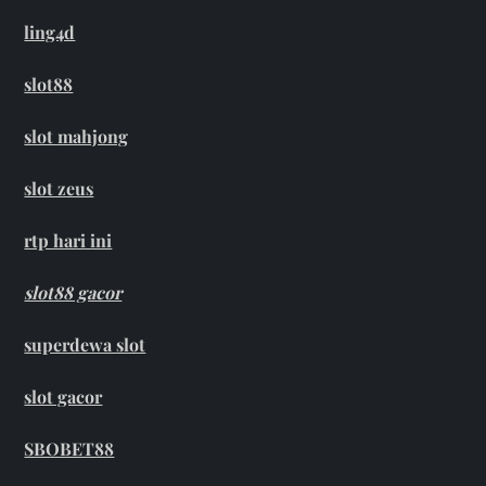
ling4d
slot88
slot mahjong
slot zeus
rtp hari ini
slot88 gacor
superdewa slot
slot gacor
SBOBET88