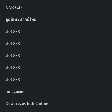
NARA4D
ดูอนิเมะพากย์ไทย
slot 888
slot 888
slot 888
slot 888
slot 888
link gacor
Dewavegas Judi Online