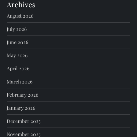
Archives
August 2026
July 2026
June 2026
May 2026
April 2026
March 2026
February 2026
January 2026
December 2025
November 2025