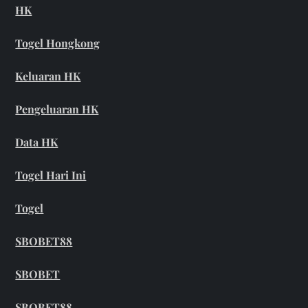
HK
Togel Hongkong
Keluaran HK
Pengeluaran HK
Data HK
Togel Hari Ini
Togel
SBOBET88
SBOBET
SBOBET88