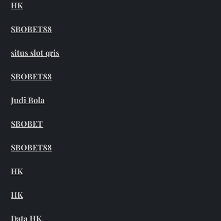
HK
SBOBET88
situs slot qris
SBOBET88
Judi Bola
SBOBET
SBOBET88
HK
HK
Data HK