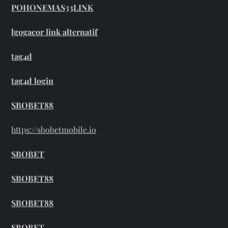
POHONEMAS33LINK
lgogacor link alternatif
tag4d
tag4d login
SBOBET88
https://sbobetmobile.io
SBOBET
SBOBET88
SBOBET88
SBOBET