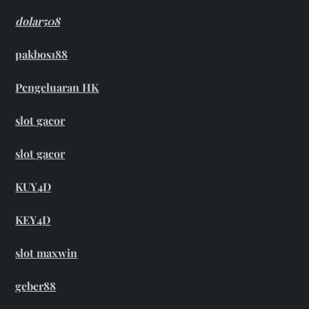
dolar508
pakbos188
Pengeluaran HK
slot gacor
slot gacor
KUY4D
KEY4D
slot maxwin
geber88