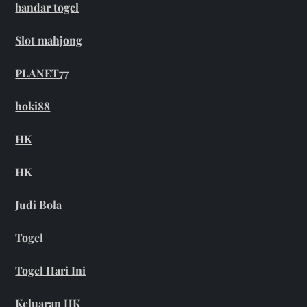
bandar togel
Slot mahjong
PLANET77
hoki88
HK
HK
Judi Bola
Togel
Togel Hari Ini
Keluaran HK