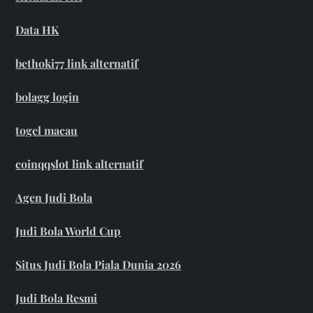
Data HK
bethoki77 link alternatif
bolagg login
togel macau
coinqqslot link alternatif
Agen Judi Bola
Judi Bola World Cup
Situs Judi Bola Piala Dunia 2026
Judi Bola Resmi