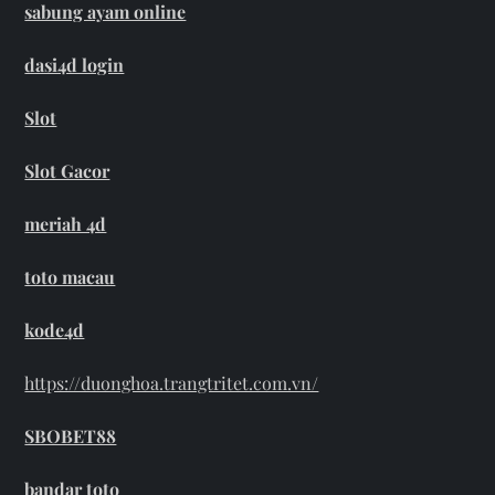
sabung ayam online
dasi4d login
Slot
Slot Gacor
meriah 4d
toto macau
kode4d
https://duonghoa.trangtritet.com.vn/
SBOBET88
bandar toto