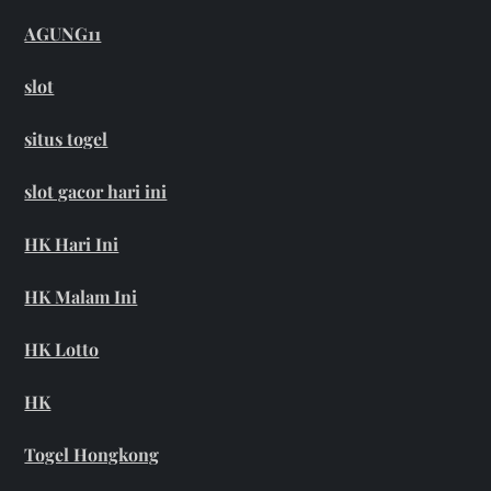
AGUNG11
slot
situs togel
slot gacor hari ini
HK Hari Ini
HK Malam Ini
HK Lotto
HK
Togel Hongkong