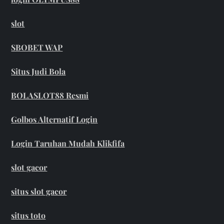
slot
SBOBET WAP
Situs Judi Bola
BOLASLOT88 Resmi
Golbos Alternatif Login
Login Taruhan Mudah Klikfifa
slot gacor
situs slot gacor
situs toto