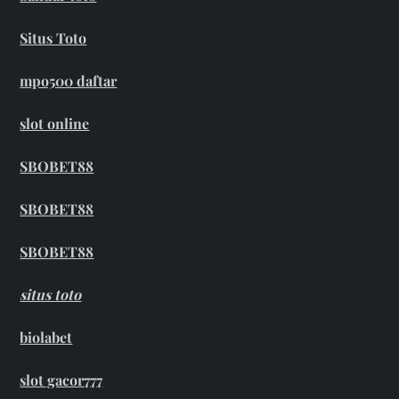
Situs Toto
mpo500 daftar
slot online
SBOBET88
SBOBET88
SBOBET88
situs toto
biolabet
slot gacor777