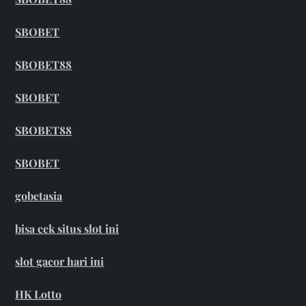
SBOBET
SBOBET88
SBOBET
SBOBET88
SBOBET
gobetasia
bisa cek situs slot ini
slot gacor hari ini
HK Lotto