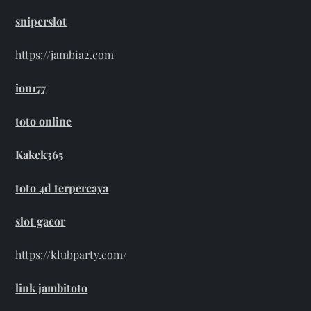
sniperslot
https://jambia2.com
ion177
toto online
Kakek365
toto 4d terpercaya
slot gacor
https://klubparty.com/
link jambitoto