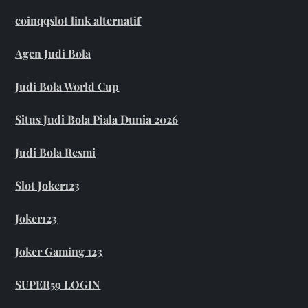
coinqqslot link alternatif
Agen Judi Bola
Judi Bola World Cup
Situs Judi Bola Piala Dunia 2026
Judi Bola Resmi
Slot Joker123
Joker123
Joker Gaming 123
SUPER59 LOGIN