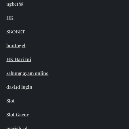
ugbet88
HK
SBOBET
buntogel
HK Hari Ini
sabung ayam online
dasi4d login
Slot
Slot Gacor
meriah 4d