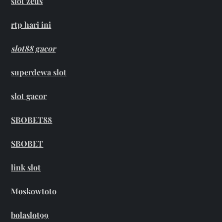
slot zeus
rtp hari ini
slot88 gacor
superdewa slot
slot gacor
SBOBET88
SBOBET
link slot
Moskowtoto
bolaslot99