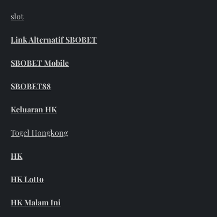
slot
Link Alternatif SBOBET
SBOBET Mobile
SBOBET88
Keluaran HK
Togel Hongkong
HK
HK Lotto
HK Malam Ini