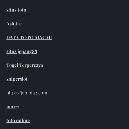
situs toto
Aslotre
DATA TOTO MACAU
situs jepang88
Togel Terpercaya
sniperslot
https://jambia2.com
ion177
toto online