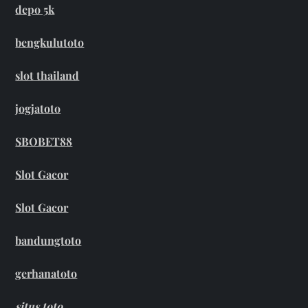
depo 5k
bengkulutoto
slot thailand
jogjatoto
SBOBET88
Slot Gacor
Slot Gacor
bandungtoto
gerhanatoto
situs toto