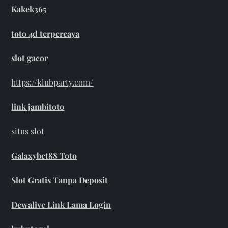
Kakek365
toto 4d terpercaya
slot gacor
https://klubparty.com/
link jambitoto
situs slot
Galaxybet88 Toto
Slot Gratis Tanpa Deposit
Dewalive Link Lama Login