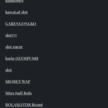
kubutogel
kawat4d slot
GARENGONGKO
slot777
slot gacor
login OLYMPUS88
slot
SBOBET WAP
Situs Judi Bola
BOLASLOT88 Resmi