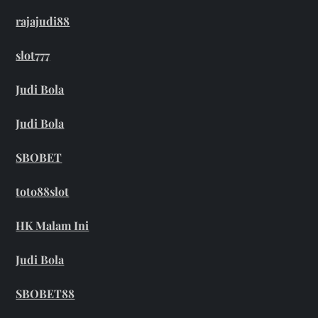
rajajudi88
slot777
Judi Bola
Judi Bola
SBOBET
toto88slot
HK Malam Ini
Judi Bola
SBOBET88