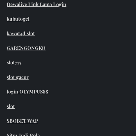
Dewalive Link Lama Login
kubutogel
kawat4d slot
GARENGONGKO
slot777
slot gacor
login OLYMPUS88
slot
SBOBET WAP
Situs Judi Bola