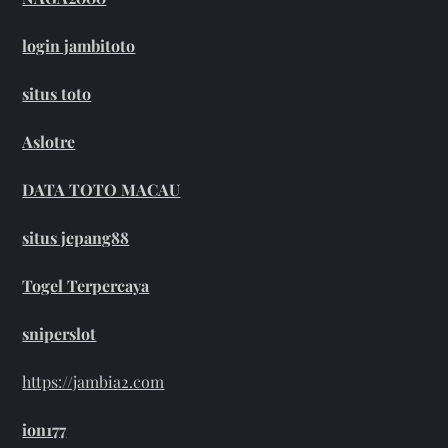
login jambitoto
situs toto
Aslotre
DATA TOTO MACAU
situs jepang88
Togel Terpercaya
sniperslot
https://jambia2.com
ion177