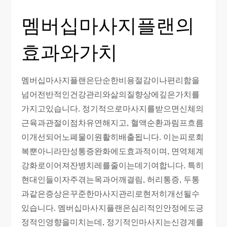
멤버십마사지플랜의
효과와가치
멤버십마사지플랜은단순한비용절감이나편리함을
넘어전반적인건강관리와삶의질향상에깊은가치를
가지고있습니다. 정기적으로마사지를받으면신체의
근육과관절이점차유연해지고, 혈액순환과림프흐름
이개선되어노폐물이원활히배출됩니다. 이는피로회
복뿐아니라만성통증완화에도효과적이며, 면역체계
강화로이어져잔병치레를줄이는데기여합니다. 특히
현대인들이자주겪는목과어깨결림, 허리통증, 두통
과같은증상은꾸준한마사지관리로현저히개선될수
있습니다. 멤버십마사지플랜은심리적인안정에도긍
정적인영향을미치는데, 정기적인마사지는신경계를