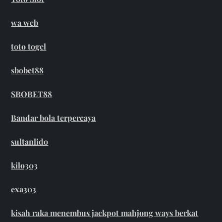
wa web
toto togel
sbobet88
SBOBET88
Bandar bola terpercaya
sultanlido
kilo303
exa303
kisah raka menembus jackpot mahjong ways berkat