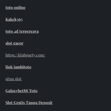
toto online
Kakek365
toto 4d terpercaya
slot gacor
https://klubparty.com/
link jambitoto
situs slot
Galaxybet88 Toto
Slot Gratis Tanpa Deposit