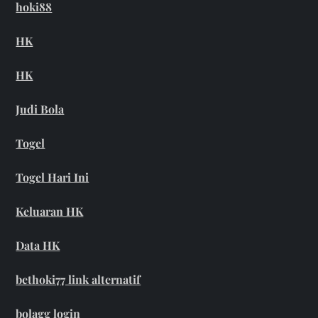
hoki88
HK
HK
Judi Bola
Togel
Togel Hari Ini
Keluaran HK
Data HK
bethoki77 link alternatif
bolagg login