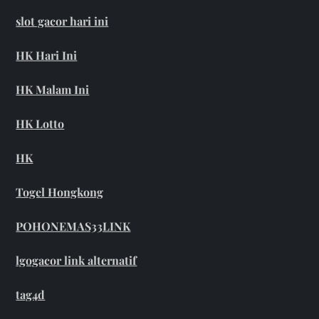
slot gacor hari ini
HK Hari Ini
HK Malam Ini
HK Lotto
HK
Togel Hongkong
POHONEMAS33LINK
lgogacor link alternatif
tag4d