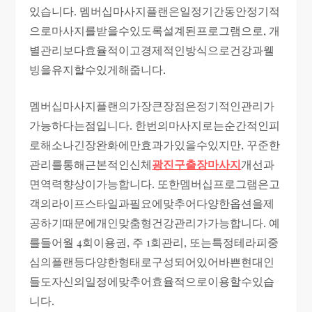
있습니다. 멤버십마사지플랜은일정기간동안정기적
으로마사지를받을수있도록설계된프로그램으로, 개
별관리보다효율적이고경제적인방식으로건강과웰
빙을유지할수있게해줍니다.
멤버십마사지플랜의가장큰장점은정기적인관리가
가능하다는점입니다. 한번의마사지로는순간적인피
로해소나긴장완화에만효과가있을수있지만, 꾸준한
관리를통해근본적인신체
광진구출장마사지
개선과
면역력향상이가능합니다. 또한멤버십프로그램은고
객의라이프스타일과필요에맞추어다양한옵션을제
공하기때문에개인맞춤형건강관리가가능합니다. 예
를들어월 4회이용권, 주 1회관리, 또는특정테라피중
심의플랜등다양한형태로구성되어있어바쁜현대인
들도자신의일정에맞추어효율적으로이용할수있습
니다.