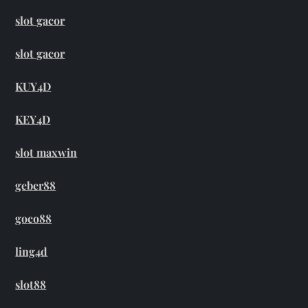
slot gacor
slot gacor
KUY4D
KEY4D
slot maxwin
geber88
goco88
ling4d
slot88