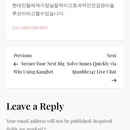
현대인들에게가장실질적이고효과적인건강관리솔
루션이라고할수있습니다.
UNCATEGORIZED
P
Previous
Next
Previous
Next
Post
Post
Secure Your Next Big
Solve Issues Quickly via
o
Win Using Kangbet
Igamble247 Live Chat
s
t
Leave a Reply
n
Your email address will not be published.
Required
a
fields are marked
*