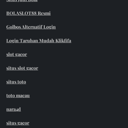
BOLASLOT88 Resmi
Golbos Alternatif Login
Login Taruhan Mudah Klikfifa
slot gacor
situs slot gacor
situs toto
toto macau
nara4d
situs gacor