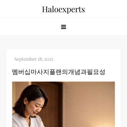
Skip
Haloexperts
to
content
멤버십마사지플랜의개념과필요성