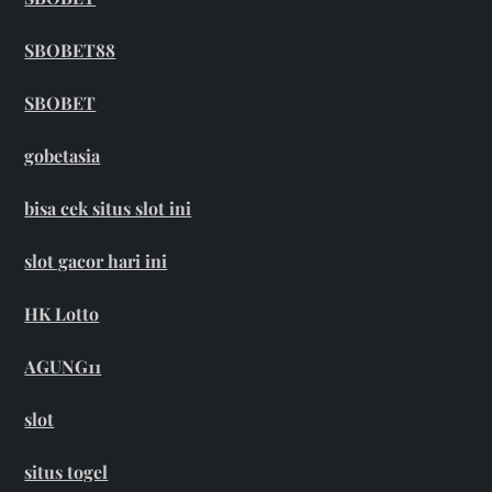
SBOBET88
SBOBET
gobetasia
bisa cek situs slot ini
slot gacor hari ini
HK Lotto
AGUNG11
slot
situs togel