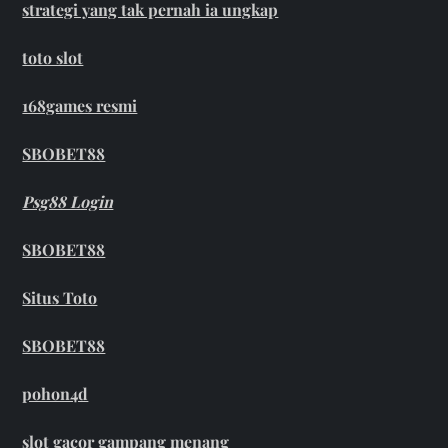
strategi yang tak pernah ia ungkap
toto slot
168games resmi
SBOBET88
Psg88 Login
SBOBET88
Situs Toto
SBOBET88
pohon4d
slot gacor gampang menang