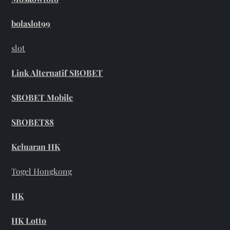
bolaslot99
slot
Link Alternatif SBOBET
SBOBET Mobile
SBOBET88
Keluaran HK
Togel Hongkong
HK
HK Lotto