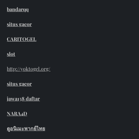
bandarqq
situs gacor
CARITOGEL
slot
http://yoktogel.org/
situs gacor
jawa138 daftar
NARA4D
ดูอนิเมะพากย์ไทย