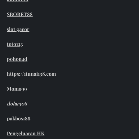
SBOBET88
slot gacor
toto123
pohon4d
https://1tunai138.com
Momo99
dolar508
pakbos188
Pengeluaran HK