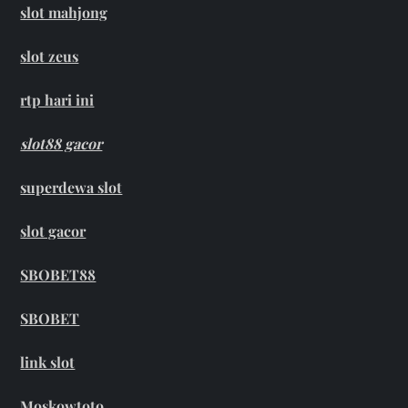
slot mahjong
slot zeus
rtp hari ini
slot88 gacor
superdewa slot
slot gacor
SBOBET88
SBOBET
link slot
Moskowtoto