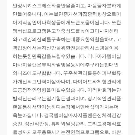
안정시켜스트레스와불안을줄이고, 마음을차분하게
만들어줍니다. 이는불면증개선과집중력향상으로이
어져직장인이나학생들에게도큰도움이됩니다. 또한
멤버십프로그램은고객충성도를높이고마사지센터
와고객간의신뢰를구축하는데중요한역할을하며, 고
객입장에서는자신만을위한전담관리시스템을이용
하는듯한만족감을느낄수있습니다. 더나아가멤버십
마사지플랜은뷰티와웰빙을동시에추구하는현대인
의니즈에도부합합니다. 꾸준한관리를통해피부혈류
가개선되고탄력이살아나며, 다이어트와체형관리에
도긍정적인영향을미칠수있습니다. 이러한효과는단
발적인관리로는얻기힘든결과이며, 장기적인관리플
랜을통해서만가능하다는점에서멤버십의가치는더
욱높아집니다. 결국멤버십마사지플랜은신체적건강
증진, 정신적안정, 뷰티와웰빙관리, 그리고경제적효
율성까지모두충족시키는전인적프로그램으로, 바쁜