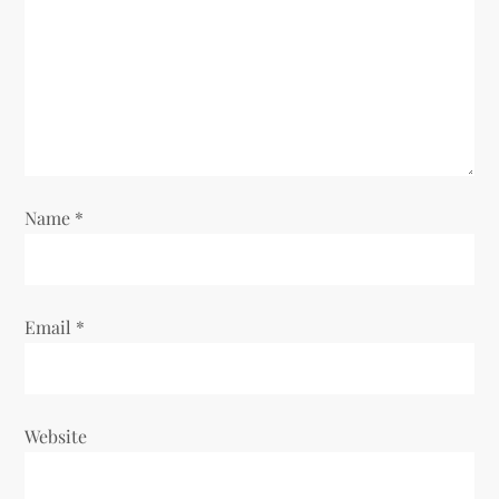
a
t
i
o
Name
*
n
Email
*
Website