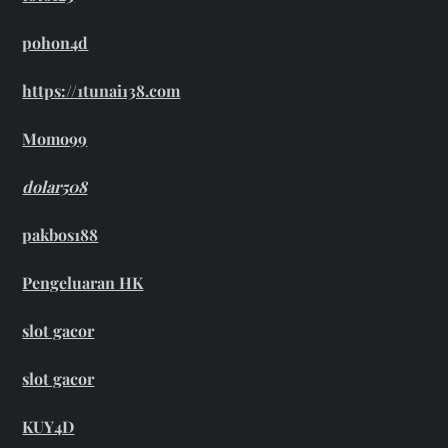
pohon4d
https://1tunai138.com
Momo99
dolar508
pakbos188
Pengeluaran HK
slot gacor
slot gacor
KUY4D