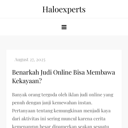
Skip
Haloexperts
to
content
Benarkah Judi Online Bisa Membawa
Kekayaan?
Banyak orang tergoda oleh iklan judi online yang
penuh dengan janji kemewahan instan.
Pertanyaan tentang kemungkinan menjadi kaya
dari aktivitas ini sering muncul karena cerita
kemenangan besar dipamerkan seakan sesuatu