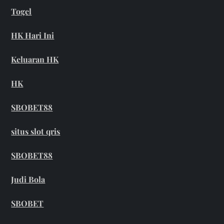
Togel
HK Hari Ini
Keluaran HK
HK
SBOBET88
situs slot qris
SBOBET88
Judi Bola
SBOBET