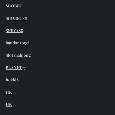
SBOBET
SBOBET88
SURYA88
bandar togel
Slot mahjong
PLANET77
hoki88
HK
HK