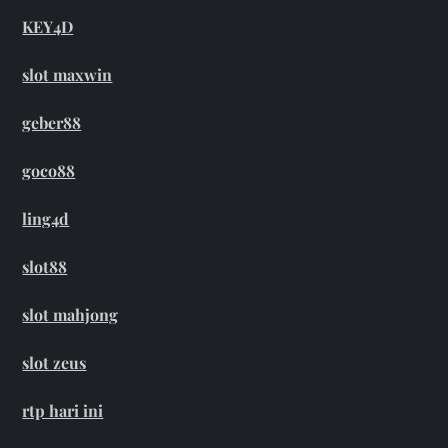
KEY4D
slot maxwin
geber88
goco88
ling4d
slot88
slot mahjong
slot zeus
rtp hari ini