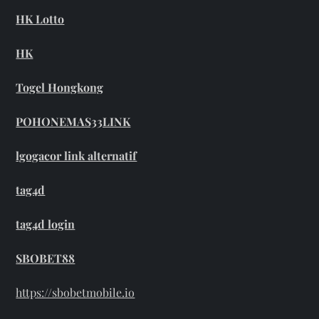
HK Lotto
HK
Togel Hongkong
POHONEMAS33LINK
lgogacor link alternatif
tag4d
tag4d login
SBOBET88
https://sbobetmobile.io