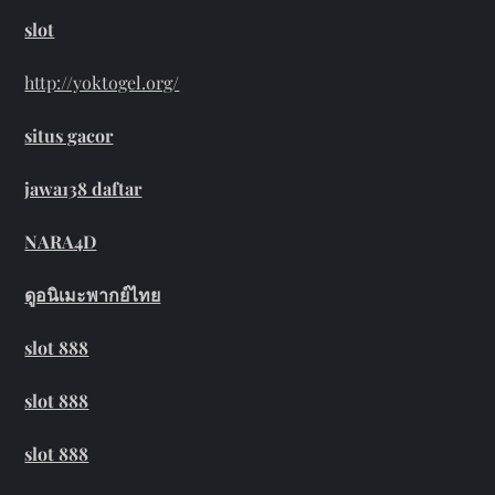
slot
http://yoktogel.org/
situs gacor
jawa138 daftar
NARA4D
ดูอนิเมะพากย์ไทย
slot 888
slot 888
slot 888