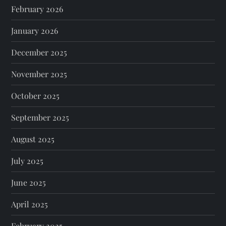
February 2026
January 2026
December 2025
November 2025
October 2025
September 2025
August 2025
July 2025
June 2025
April 2025
February 2025