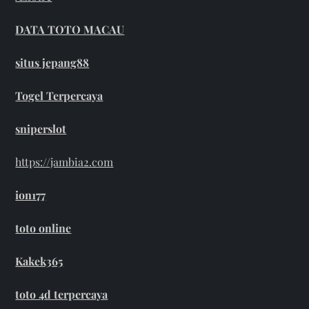
DATA TOTO MACAU
situs jepang88
Togel Terpercaya
sniperslot
https://jambia2.com
ion177
toto online
Kakek365
toto 4d terpercaya