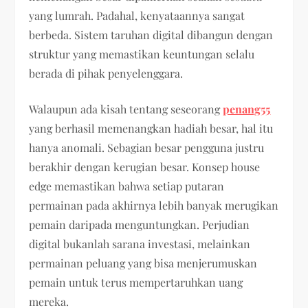
yang lumrah. Padahal, kenyataannya sangat
berbeda. Sistem taruhan digital dibangun dengan
struktur yang memastikan keuntungan selalu
berada di pihak penyelenggara.
Walaupun ada kisah tentang seseorang
penang55
yang berhasil memenangkan hadiah besar, hal itu
hanya anomali. Sebagian besar pengguna justru
berakhir dengan kerugian besar. Konsep house
edge memastikan bahwa setiap putaran
permainan pada akhirnya lebih banyak merugikan
pemain daripada menguntungkan. Perjudian
digital bukanlah sarana investasi, melainkan
permainan peluang yang bisa menjerumuskan
pemain untuk terus mempertaruhkan uang
mereka.