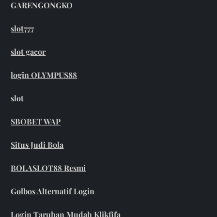
GARENGONGKO
slot777
slot gacor
login OLYMPUS88
slot
SBOBET WAP
Situs Judi Bola
BOLASLOT88 Resmi
Golbos Alternatif Login
Login Taruhan Mudah Klikfifa