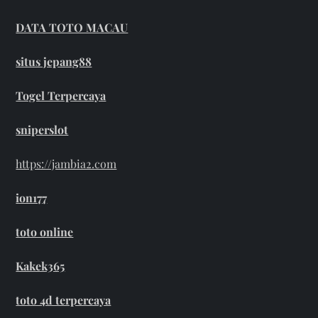
DATA TOTO MACAU
situs jepang88
Togel Terpercaya
sniperslot
https://jambia2.com
ion177
toto online
Kakek365
toto 4d terpercaya