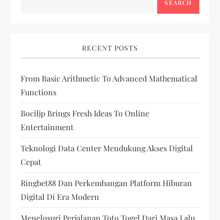
SEARCH
RECENT POSTS
From Basic Arithmetic To Advanced Mathematical
Functions
Bociljp Brings Fresh Ideas To Online
Entertainment
Teknologi Data Center Mendukung Akses Digital
Cepat
Ringbet88 Dan Perkembangan Platform Hiburan
Digital Di Era Modern
Menelusuri Perjalanan Toto Togel Dari Masa Lalu