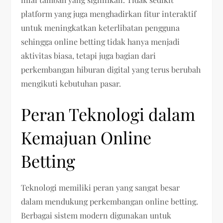
platform yang juga menghadirkan fitur interaktif
untuk meningkatkan keterlibatan pengguna
sehingga online betting tidak hanya menjadi
aktivitas biasa, tetapi juga bagian dari
perkembangan hiburan digital yang terus berubah
mengikuti kebutuhan pasar.
Peran Teknologi dalam
Kemajuan Online
Betting
Teknologi memiliki peran yang sangat besar
dalam mendukung perkembangan online betting.
Berbagai sistem modern digunakan untuk