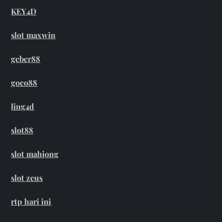
KEY4D
slot maxwin
geber88
goco88
ling4d
slot88
slot mahjong
slot zeus
rtp hari ini