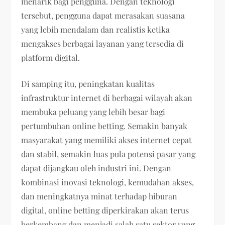
menarik bagi pengguna. Dengan teknologi
tersebut, pengguna dapat merasakan suasana
yang lebih mendalam dan realistis ketika
mengakses berbagai layanan yang tersedia di
platform digital.
Di samping itu, peningkatan kualitas
infrastruktur internet di berbagai wilayah akan
membuka peluang yang lebih besar bagi
pertumbuhan online betting. Semakin banyak
masyarakat yang memiliki akses internet cepat
dan stabil, semakin luas pula potensi pasar yang
dapat dijangkau oleh industri ini. Dengan
kombinasi inovasi teknologi, kemudahan akses,
dan meningkatnya minat terhadap hiburan
digital, online betting diperkirakan akan terus
berkembang dan menjadi salah satu sektor yang