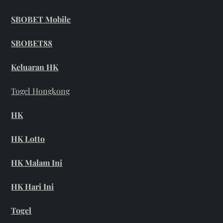
SBOBET Mobile
SBOBET88
Keluaran HK
Togel Hongkong
HK
HK Lotto
HK Malam Ini
HK Hari Ini
Togel