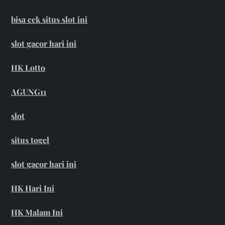
bisa cek situs slot ini
slot gacor hari ini
HK Lotto
AGUNG11
slot
situs togel
slot gacor hari ini
HK Hari Ini
HK Malam Ini