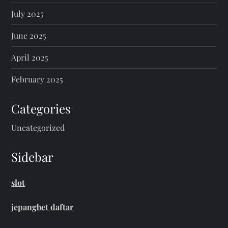
July 2025
June 2025
April 2025
February 2025
Categories
Uncategorized
Sidebar
slot
jepangbet daftar