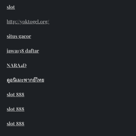
slot
http://yoktogel.org/
situs gacor
jawa138 daftar
NARA4D
ดูอนิเมะพากย์ไทย
slot 888
slot 888
slot 888