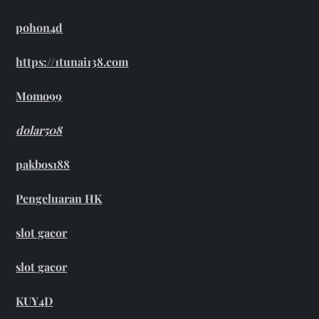
pohon4d
https://1tunai138.com
Momo99
dolar508
pakbos188
Pengeluaran HK
slot gacor
slot gacor
KUY4D