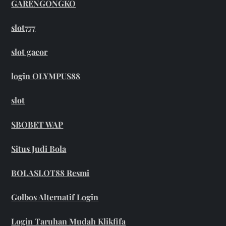
GARENGONGKO
slot777
slot gacor
login OLYMPUS88
slot
SBOBET WAP
Situs Judi Bola
BOLASLOT88 Resmi
Golbos Alternatif Login
Login Taruhan Mudah Klikfifa