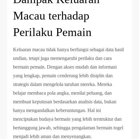
Macau terhadap
Perilaku Pemain
Keluaran macau tidak hanya berfungsi sebagai data hasil
undian, tetapi juga memengaruhi perilaku dan cara
bermain pemain. Dengan akses mudah dan informasi
yang lengkap, pemain cenderung lebih disiplin dan
strategis dalam mengelola taruhan mereka. Mereka
belajar membaca pola angka, menilai peluang, dan
membuat keputusan berdasarkan analisis data, bukan
hanya mengandalkan keberuntungan. Hal ini
menciptakan budaya bermain yang lebih terstruktur dan
bertanggung jawab, sehingga pengalaman bermain togel
menjadi lebih aman dan menyenangkan.