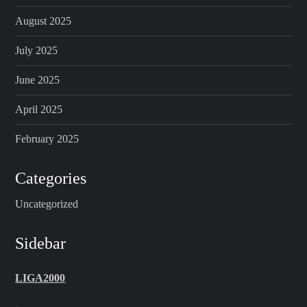
August 2025
July 2025
June 2025
April 2025
February 2025
Categories
Uncategorized
Sidebar
LIGA2000