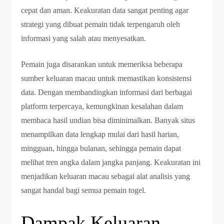
cepat dan aman. Keakuratan data sangat penting agar
strategi yang dibuat pemain tidak terpengaruh oleh
informasi yang salah atau menyesatkan.
Pemain juga disarankan untuk memeriksa beberapa
sumber keluaran macau untuk memastikan konsistensi
data. Dengan membandingkan informasi dari berbagai
platform terpercaya, kemungkinan kesalahan dalam
membaca hasil undian bisa diminimalkan. Banyak situs
menampilkan data lengkap mulai dari hasil harian,
mingguan, hingga bulanan, sehingga pemain dapat
melihat tren angka dalam jangka panjang. Keakuratan ini
menjadikan keluaran macau sebagai alat analisis yang
sangat handal bagi semua pemain togel.
Dampak Keluaran