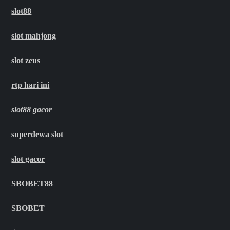
slot88
slot mahjong
slot zeus
rtp hari ini
slot88 gacor
superdewa slot
slot gacor
SBOBET88
SBOBET