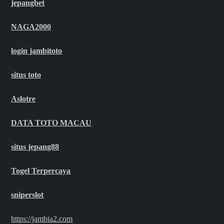
jepangbet
NAGA2000
login jambitoto
situs toto
Aslotre
DATA TOTO MACAU
situs jepang88
Togel Terpercaya
sniperslot
https://jambia2.com