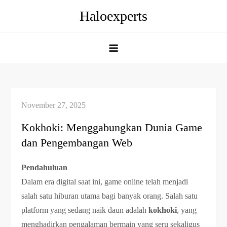
Skip
Haloexperts
to
content
Kokhoki: Menggabungkan Dunia Game
dan Pengembangan Web
Pendahuluan
Dalam era digital saat ini, game online telah menjadi
salah satu hiburan utama bagi banyak orang. Salah satu
platform yang sedang naik daun adalah
kokhoki
, yang
menghadirkan pengalaman bermain yang seru sekaligus