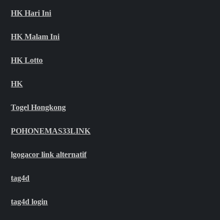
HK Hari Ini
HK Malam Ini
HK Lotto
HK
Togel Hongkong
POHONEMAS33LINK
lgogacor link alternatif
tag4d
tag4d login