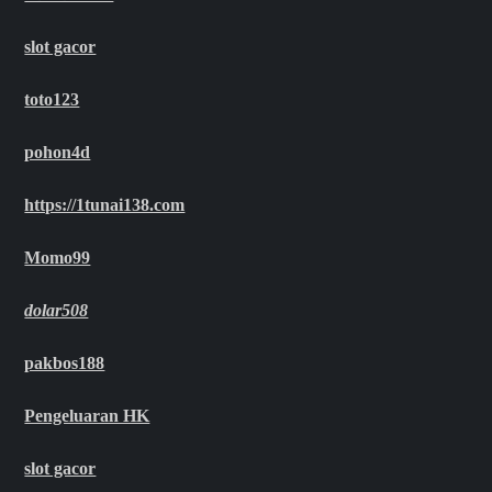
slot gacor
toto123
pohon4d
https://1tunai138.com
Momo99
dolar508
pakbos188
Pengeluaran HK
slot gacor