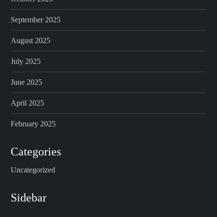
September 2025
August 2025
July 2025
June 2025
April 2025
February 2025
Categories
Uncategorized
Sidebar