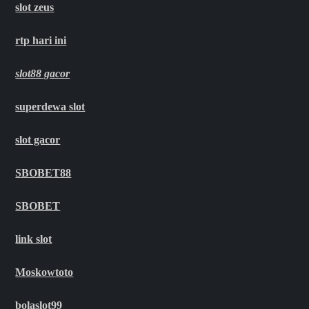
slot zeus
rtp hari ini
slot88 gacor
superdewa slot
slot gacor
SBOBET88
SBOBET
link slot
Moskowtoto
bolaslot99