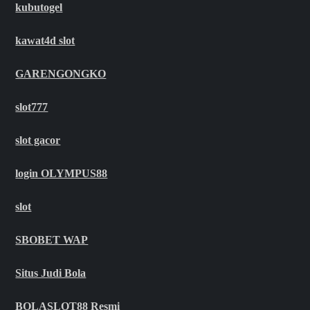
kubutogel
kawat4d slot
GARENGONGKO
slot777
slot gacor
login OLYMPUS88
slot
SBOBET WAP
Situs Judi Bola
BOLASLOT88 Resmi