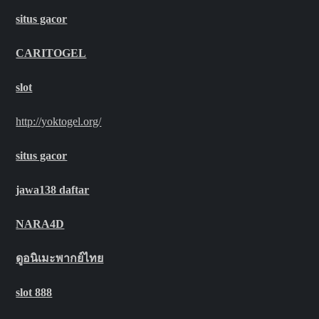
situs gacor
CARITOGEL
slot
http://yoktogel.org/
situs gacor
jawa138 daftar
NARA4D
ดูอนิเมะพากย์ไทย
slot 888