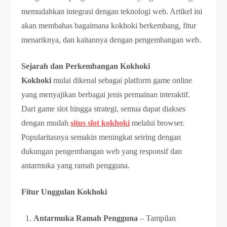
memudahkan integrasi dengan teknologi web. Artikel ini
akan membahas bagaimana kokhoki berkembang, fitur
menariknya, dan kaitannya dengan pengembangan web.
Sejarah dan Perkembangan Kokhoki
Kokhoki
mulai dikenal sebagai platform game online
yang menyajikan berbagai jenis permainan interaktif.
Dari game slot hingga strategi, semua dapat diakses
dengan mudah
situs slot kokhoki
melalui browser.
Popularitasnya semakin meningkat seiring dengan
dukungan pengembangan web yang responsif dan
antarmuka yang ramah pengguna.
Fitur Unggulan Kokhoki
Antarmuka Ramah Pengguna
– Tampilan