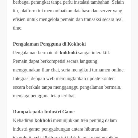
berbagai perangkat tanpa perlu instalasi tambahan. Selain
itu, platform ini memanfaatkan database dan server yang
efisien untuk mengelola pemain dan transaksi secara real-
time.
Pengalaman Pengguna di Kokhoki
Pengalaman bermain di
kokhoki
sangat interaktif.
Pemain dapat berkompetisi secara langsung,
menggunakan fitur chat, serta mengikuti turnamen online.
Integrasi dengan web memungkinkan update konten
secara berkala tanpa mengganggu pengalaman bermain,
menjaga pengguna tetap terlibat.
Dampak pada Industri Game
Kehadiran
kokhoki
menunjukkan tren penting dalam
industri game: penggabungan antara hiburan dan
teknologi web. Platform ini tidak hanya meningkatkan