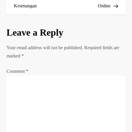
Kesenangan
Online
s
t
Leave a Reply
n
Your email address will not be published.
Required fields are
a
marked
*
v
Comment
*
i
g
a
t