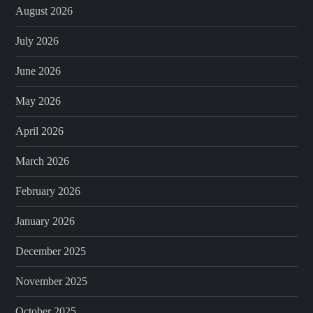
August 2026
July 2026
June 2026
May 2026
April 2026
March 2026
February 2026
January 2026
December 2025
November 2025
October 2025