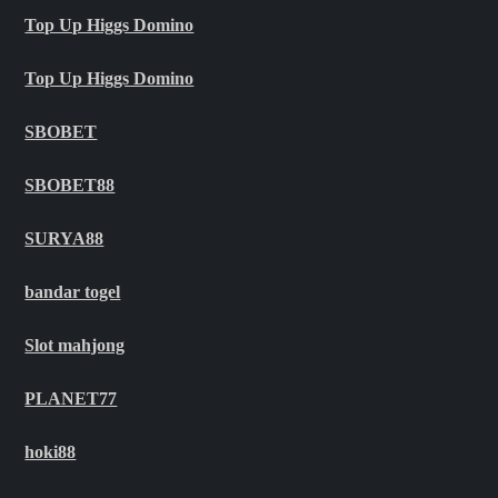
Top Up Higgs Domino
Top Up Higgs Domino
SBOBET
SBOBET88
SURYA88
bandar togel
Slot mahjong
PLANET77
hoki88