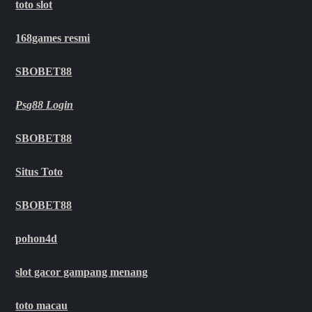
toto slot
168games resmi
SBOBET88
Psg88 Login
SBOBET88
Situs Toto
SBOBET88
pohon4d
slot gacor gampang menang
toto macau