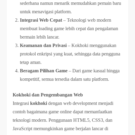
sederhana namun menarik memudahkan pemain baru
untuk menavigasi platform.
Integrasi Web Cepat
– Teknologi web modern
membuat loading game lebih cepat dan pengalaman
bermain lebih lancar.
Keamanan dan Privasi
– Kokhoki menggunakan
protokol enkripsi yang kuat, sehingga data pengguna
tetap aman.
Beragam Pilihan Game
– Dari game kasual hingga
kompetitif, semua tersedia dalam satu platform.
Kokhoki dan Pengembangan Web
Integrasi
kokhoki
dengan web development menjadi
contoh bagaimana game online dapat memanfaatkan
teknologi modern. Penggunaan HTML5, CSS3, dan
JavaScript memungkinkan game berjalan lancar di