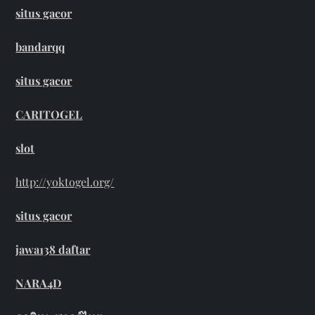
situs gacor
bandarqq
situs gacor
CARITOGEL
slot
http://yoktogel.org/
situs gacor
jawa138 daftar
NARA4D