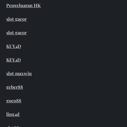
Pengeluaran HK
slot gacor
slot gacor
KUY4D
KEY4D
slot maxwin
geber88
goco88
ling4d