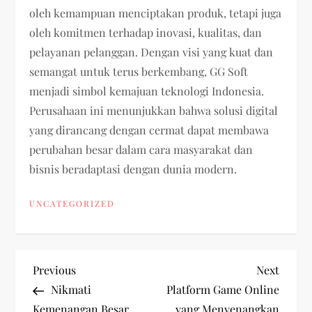
oleh kemampuan menciptakan produk, tetapi juga
oleh komitmen terhadap inovasi, kualitas, dan
pelayanan pelanggan. Dengan visi yang kuat dan
semangat untuk terus berkembang, GG Soft
menjadi simbol kemajuan teknologi Indonesia.
Perusahaan ini menunjukkan bahwa solusi digital
yang dirancang dengan cermat dapat membawa
perubahan besar dalam cara masyarakat dan
bisnis beradaptasi dengan dunia modern.
UNCATEGORIZED
P
Previous
Next
Previous
Next
Post
Post
Nikmati
Platform Game Online
o
Kemenangan Besar
yang Menyenangkan