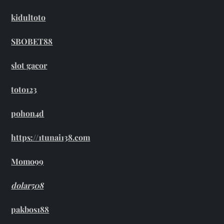
kidultoto
SBOBET88
slot gacor
toto123
pohon4d
https://1tunai138.com
Momo99
dolar508
pakbos188