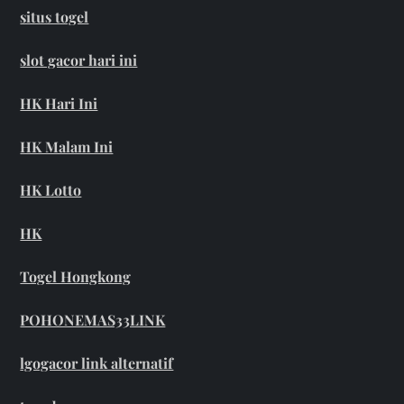
situs togel
slot gacor hari ini
HK Hari Ini
HK Malam Ini
HK Lotto
HK
Togel Hongkong
POHONEMAS33LINK
lgogacor link alternatif