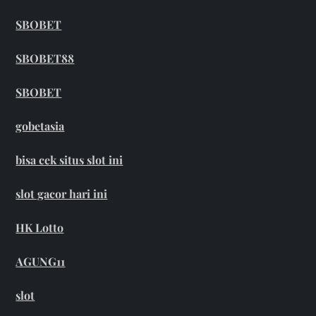
SBOBET
SBOBET88
SBOBET
gobetasia
bisa cek situs slot ini
slot gacor hari ini
HK Lotto
AGUNG11
slot