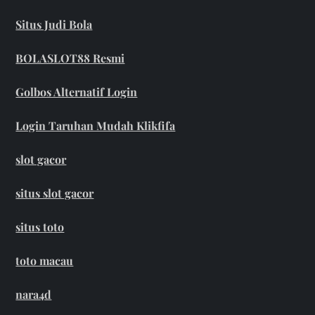
Situs Judi Bola
BOLASLOT88 Resmi
Golbos Alternatif Login
Login Taruhan Mudah Klikfifa
slot gacor
situs slot gacor
situs toto
toto macau
nara4d