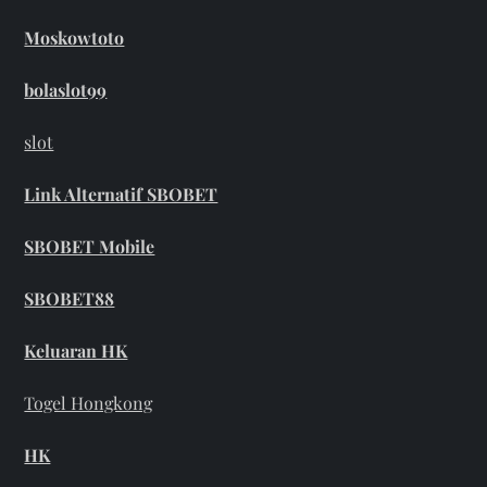
Moskowtoto
bolaslot99
slot
Link Alternatif SBOBET
SBOBET Mobile
SBOBET88
Keluaran HK
Togel Hongkong
HK