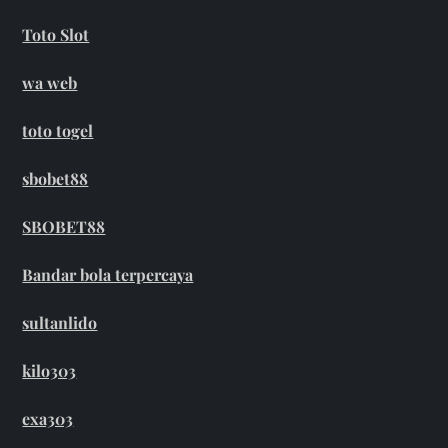
Toto Slot
wa web
toto togel
sbobet88
SBOBET88
Bandar bola terpercaya
sultanlido
kilo303
exa303