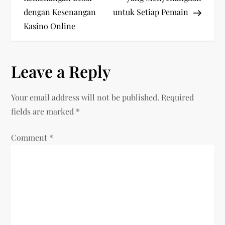
dengan Kesenangan
untuk Setiap Pemain
s
Kasino Online
t
n
Leave a Reply
a
Your email address will not be published.
Required
v
fields are marked
*
i
Comment
*
g
a
t