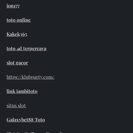
ion177
toto online
Kakek365
toto 4d terpercaya
slot gacor
https://klubparty.com/
link jambitoto
situs slot
Galaxybet88 Toto