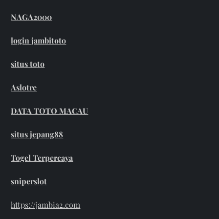
NAGA2000
login jambitoto
situs toto
Aslotre
DATA TOTO MACAU
situs jepang88
Togel Terpercaya
sniperslot
https://jambia2.com