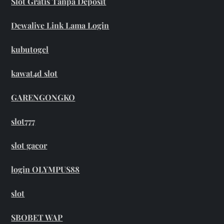
Slot Gratis Tanpa Deposit
Dewalive Link Lama Login
kubutogel
kawat4d slot
GARENGONGKO
slot777
slot gacor
login OLYMPUS88
slot
SBOBET WAP