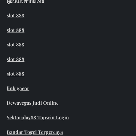
ดูอนิเมะพากย์ไทย
slot 888
slot 888
slot 888
slot 888
slot 888
link gacor
Dewavegas Judi Online
Sektorplay88 Topwin Login
Bandar Togel Terpercaya