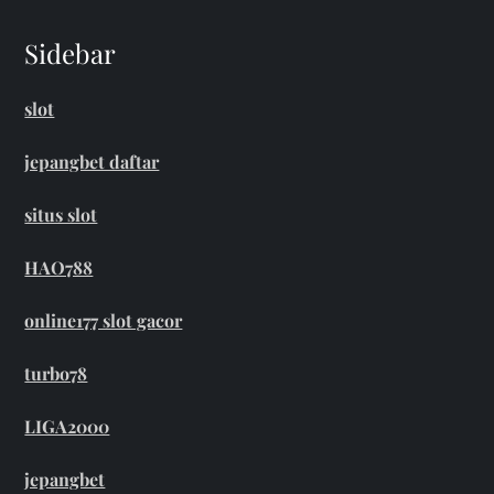
Sidebar
slot
jepangbet daftar
situs slot
HAO788
online177 slot gacor
turbo78
LIGA2000
jepangbet