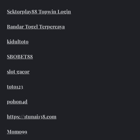
Sektorplay88 Topwin Login
Bandar Togel Terpercaya
kidultoto
SBOBET88
slot gacor
toto123
pohon4d
https://1tunai138.com
Momo99