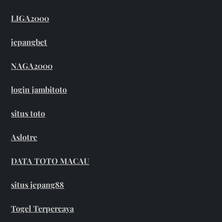
LIGA2000
jepangbet
NAGA2000
login jambitoto
situs toto
Aslotre
DATA TOTO MACAU
situs jepang88
Togel Terpercaya