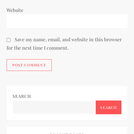
Website
Save my name, email, and website in this browser
for the next time I comment.
SEARCH
SEARCH