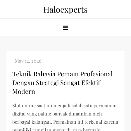
Skip
Haloexperts
to
content
Teknik Rahasia Pemain Profesional
Dengan Strategi Sangat Efektif
Modern
Slot online saat ini menjadi salah satu permainan
digital yang paling banyak dimainkan oleh
berbagai kalangan. Permainan ini terkenal karena
memiliki tampilan menarik, cara bermain