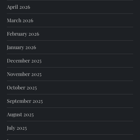
April 2026
March 2026
February 2026
January 2026
December 2025
November 2025
October 2025
September 2025
August 2025
July 2025