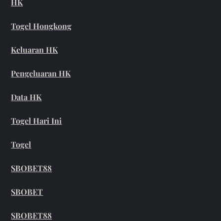
HK
Togel Hongkong
Keluaran HK
Pengeluaran HK
Data HK
Togel Hari Ini
Togel
SBOBET88
SBOBET
SBOBET88