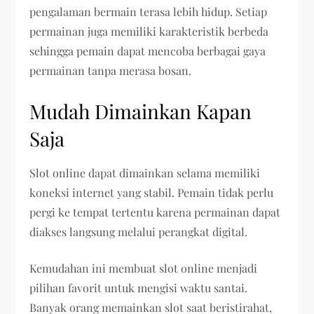
pengalaman bermain terasa lebih hidup. Setiap
permainan juga memiliki karakteristik berbeda
sehingga pemain dapat mencoba berbagai gaya
permainan tanpa merasa bosan.
Mudah Dimainkan Kapan
Saja
Slot online dapat dimainkan selama memiliki
koneksi internet yang stabil. Pemain tidak perlu
pergi ke tempat tertentu karena permainan dapat
diakses langsung melalui perangkat digital.
Kemudahan ini membuat slot online menjadi
pilihan favorit untuk mengisi waktu santai.
Banyak orang memainkan slot saat beristirahat,