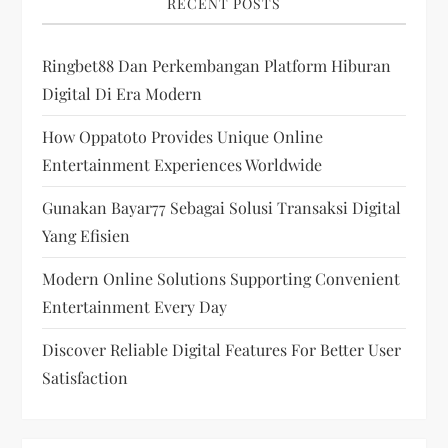
RECENT POSTS
Ringbet88 Dan Perkembangan Platform Hiburan
Digital Di Era Modern
How Oppatoto Provides Unique Online
Entertainment Experiences Worldwide
Gunakan Bayar77 Sebagai Solusi Transaksi Digital
Yang Efisien
Modern Online Solutions Supporting Convenient
Entertainment Every Day
Discover Reliable Digital Features For Better User
Satisfaction