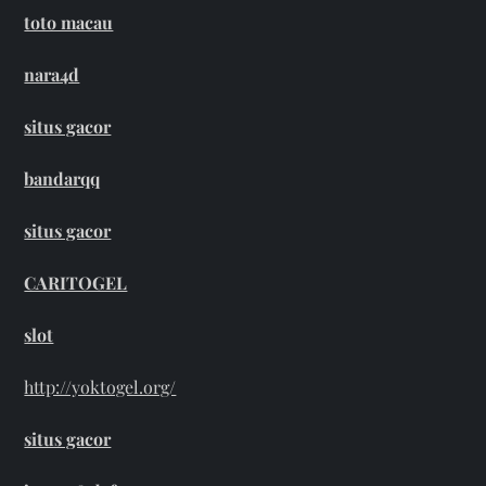
toto macau
nara4d
situs gacor
bandarqq
situs gacor
CARITOGEL
slot
http://yoktogel.org/
situs gacor