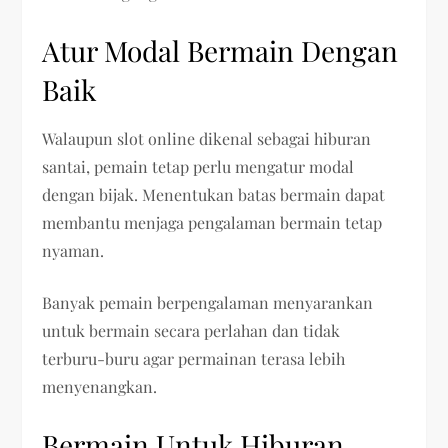
Atur Modal Bermain Dengan
Baik
Walaupun slot online dikenal sebagai hiburan
santai, pemain tetap perlu mengatur modal
dengan bijak. Menentukan batas bermain dapat
membantu menjaga pengalaman bermain tetap
nyaman.
Banyak pemain berpengalaman menyarankan
untuk bermain secara perlahan dan tidak
terburu-buru agar permainan terasa lebih
menyenangkan.
Bermain Untuk Hiburan