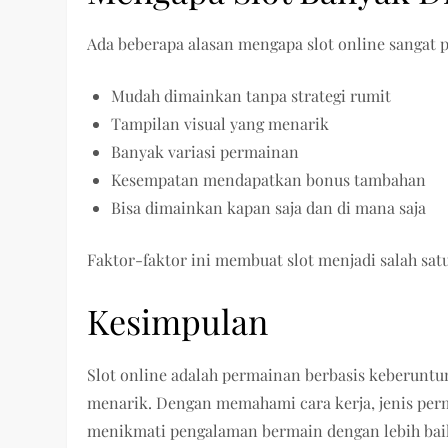
Ada beberapa alasan mengapa slot online sangat 
Mudah dimainkan tanpa strategi rumit
Tampilan visual yang menarik
Banyak variasi permainan
Kesempatan mendapatkan bonus tambahan
Bisa dimainkan kapan saja dan di mana saja
Faktor-faktor ini membuat slot menjadi salah sat
Kesimpulan
Slot online adalah permainan berbasis keberun
menarik. Dengan memahami cara kerja, jenis perma
menikmati pengalaman bermain dengan lebih bai