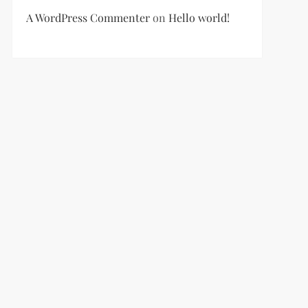
A WordPress Commenter
on
Hello world!