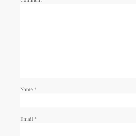
v
i
g
a
t
i
Name
*
o
n
Email
*