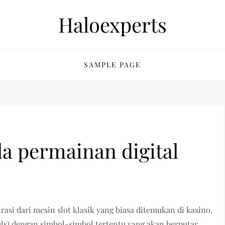
Haloexperts
SAMPLE PAGE
 permainan digital
rasi dari mesin slot klasik yang biasa ditemukan di kasino.
ls) dengan simbol-simbol tertentu yang akan berputar