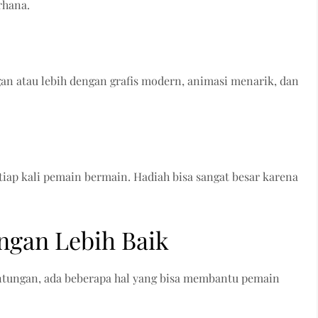
rhana.
ungan atau lebih dengan grafis modern, animasi menarik, dan
etiap kali pemain bermain. Hadiah bisa sangat besar karena
ngan Lebih Baik
ntungan, ada beberapa hal yang bisa membantu pemain