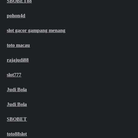
SBOBET88
pohon4d
slot gacor gampang menang
toto macau
rajajudi88
slot777
Judi Bola
Judi Bola
SBOBET
toto88slot