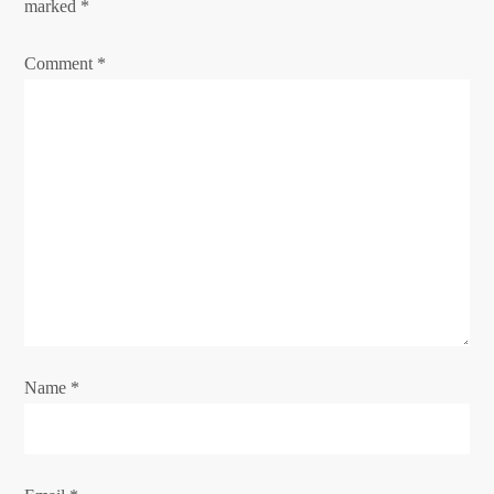
marked
*
a
Comment
*
v
i
g
a
t
i
o
Name
*
n