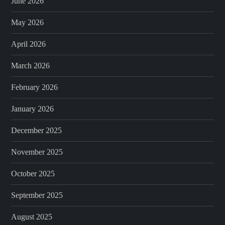
June 2026
May 2026
April 2026
March 2026
February 2026
January 2026
December 2025
November 2025
October 2025
September 2025
August 2025