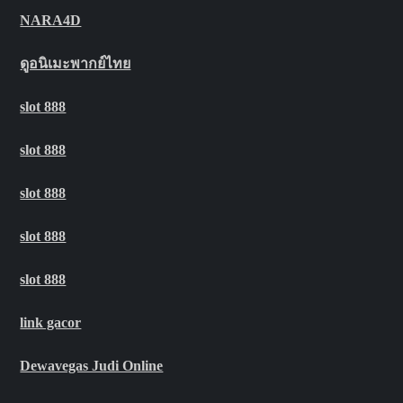
NARA4D
ดูอนิเมะพากย์ไทย
slot 888
slot 888
slot 888
slot 888
slot 888
link gacor
Dewavegas Judi Online