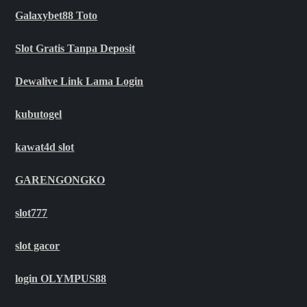
Galaxybet88 Toto
Slot Gratis Tanpa Deposit
Dewalive Link Lama Login
kubutogel
kawat4d slot
GARENGONGKO
slot777
slot gacor
login OLYMPUS88