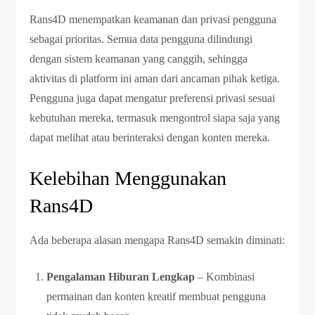
Rans4D menempatkan keamanan dan privasi pengguna
sebagai prioritas. Semua data pengguna dilindungi
dengan sistem keamanan yang canggih, sehingga
aktivitas di platform ini aman dari ancaman pihak ketiga.
Pengguna juga dapat mengatur preferensi privasi sesuai
kebutuhan mereka, termasuk mengontrol siapa saja yang
dapat melihat atau berinteraksi dengan konten mereka.
Kelebihan Menggunakan
Rans4D
Ada beberapa alasan mengapa Rans4D semakin diminati:
Pengalaman Hiburan Lengkap
– Kombinasi
permainan dan konten kreatif membuat pengguna