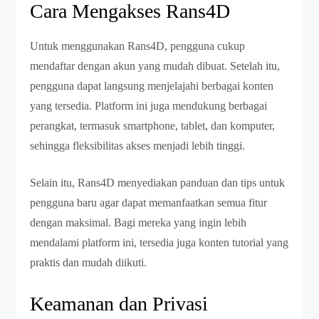
Cara Mengakses Rans4D
Untuk menggunakan Rans4D, pengguna cukup
mendaftar dengan akun yang mudah dibuat. Setelah itu,
pengguna dapat langsung menjelajahi berbagai konten
yang tersedia. Platform ini juga mendukung berbagai
perangkat, termasuk smartphone, tablet, dan komputer,
sehingga fleksibilitas akses menjadi lebih tinggi.
Selain itu, Rans4D menyediakan panduan dan tips untuk
pengguna baru agar dapat memanfaatkan semua fitur
dengan maksimal. Bagi mereka yang ingin lebih
mendalami platform ini, tersedia juga konten tutorial yang
praktis dan mudah diikuti.
Keamanan dan Privasi