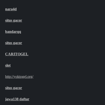
nara4d
situs gacor
bandarqq
situs gacor
CARITOGEL
slot
http://yoktogel.org/
situs gacor
jawa138 daftar