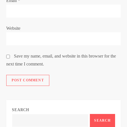
Email
*
Website
Save my name, email, and website in this browser for the
next time I comment.
SEARCH
SEARCH