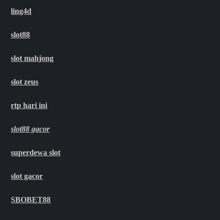
ling4d
slot88
slot mahjong
slot zeus
rtp hari ini
slot88 gacor
superdewa slot
slot gacor
SBOBET88