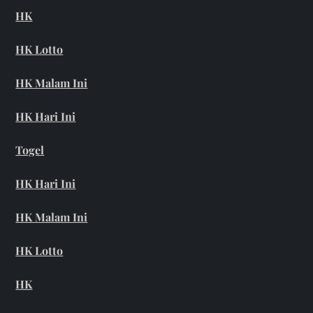
HK
HK Lotto
HK Malam Ini
HK Hari Ini
Togel
HK Hari Ini
HK Malam Ini
HK Lotto
HK