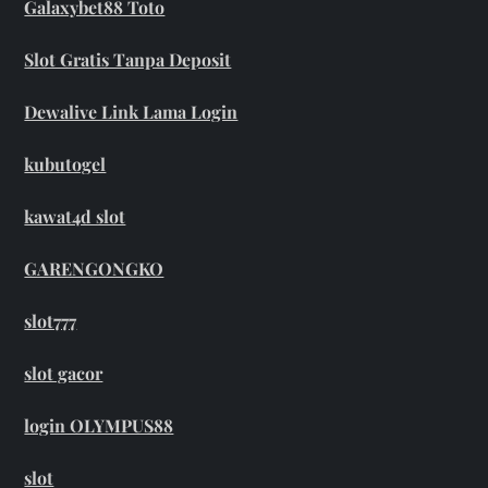
Galaxybet88 Toto
Slot Gratis Tanpa Deposit
Dewalive Link Lama Login
kubutogel
kawat4d slot
GARENGONGKO
slot777
slot gacor
login OLYMPUS88
slot