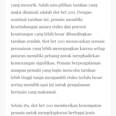
yang menarik. Salah satu pilihan taruhan yang
mulai diminati adalah slot bet 200. Dengan
nominal taruhan ini, pemain memiliki
keseimbangan antara risiko dan potensi
keuntungan yang lebih besar dibandingkan
taruhan rendah. Slot bet 200 menawarkan sensasi
permainan yang lebih menegangkan karena setiap
putaran memiliki peluang untuk menghadirkan
kemenangan signifikan. Pemain berpengalaman
maupun pemula yang ingin mencoba taruhan
lebih tinggi tanpa mengambil risiko terlalu besar
sering memilih opsi ini untuk pengalaman
bermain yang maksimal.
Selain itu, slot bet 200 memberikan kesempatan
pemain untuk mengeksplorasi berbagai jenis