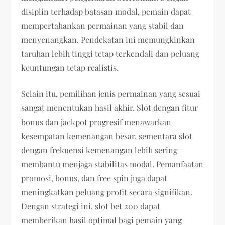
disiplin terhadap batasan modal, pemain dapat
mempertahankan permainan yang stabil dan
menyenangkan. Pendekatan ini memungkinkan
taruhan lebih tinggi tetap terkendali dan peluang
keuntungan tetap realistis.
Selain itu, pemilihan jenis permainan yang sesuai
sangat menentukan hasil akhir. Slot dengan fitur
bonus dan jackpot progresif menawarkan
kesempatan kemenangan besar, sementara slot
dengan frekuensi kemenangan lebih sering
membantu menjaga stabilitas modal. Pemanfaatan
promosi, bonus, dan free spin juga dapat
meningkatkan peluang profit secara signifikan.
Dengan strategi ini, slot bet 200 dapat
memberikan hasil optimal bagi pemain yang