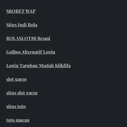
SBOBET WAP
Situs Judi Bola
BOLASLOT88 Resmi
Golbos Alternatif Login
Login Taruhan Mudah Klikfifa
slot gacor
situs slot gacor
situs toto
toto macau