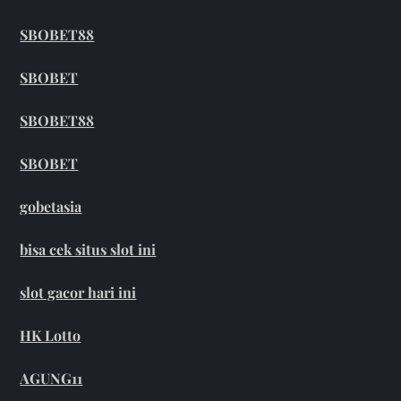
SBOBET88
SBOBET
SBOBET88
SBOBET
gobetasia
bisa cek situs slot ini
slot gacor hari ini
HK Lotto
AGUNG11