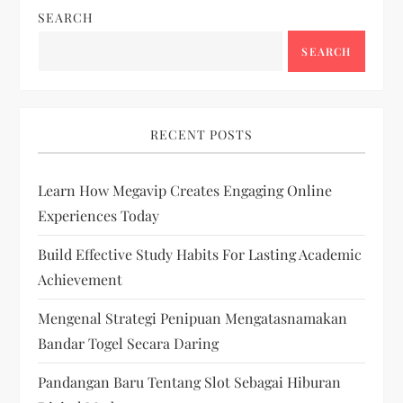
SEARCH
SEARCH
RECENT POSTS
Learn How Megavip Creates Engaging Online
Experiences Today
Build Effective Study Habits For Lasting Academic
Achievement
Mengenal Strategi Penipuan Mengatasnamakan
Bandar Togel Secara Daring
Pandangan Baru Tentang Slot Sebagai Hiburan