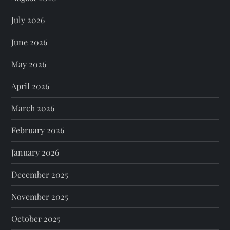
July 2026
June 2026
May 2026
April 2026
March 2026
February 2026
January 2026
December 2025
November 2025
October 2025