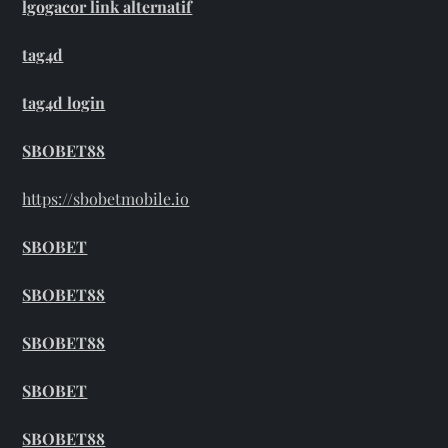
lgogacor link alternatif
tag4d
tag4d login
SBOBET88
https://sbobetmobile.io
SBOBET
SBOBET88
SBOBET88
SBOBET
SBOBET88