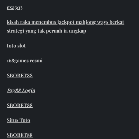
exa303
kisah raka menembus jackpot mahjong ways berkat
strategi yang tak pernah ia ungkap
toto slot
168games resmi
SBOBET88
Psg88 Login
SBOBET88
Situs Toto
SBOBET88