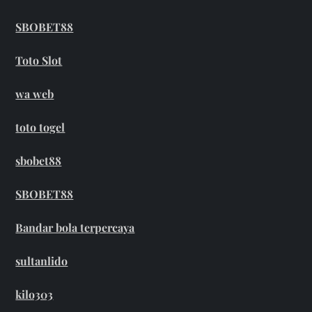
SBOBET88
Toto Slot
wa web
toto togel
sbobet88
SBOBET88
Bandar bola terpercaya
sultanlido
kilo303