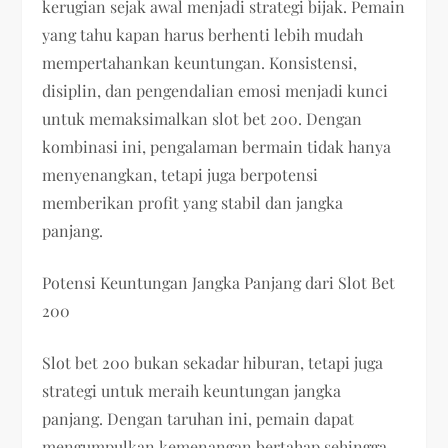
kerugian sejak awal menjadi strategi bijak. Pemain
yang tahu kapan harus berhenti lebih mudah
mempertahankan keuntungan. Konsistensi,
disiplin, dan pengendalian emosi menjadi kunci
untuk memaksimalkan slot bet 200. Dengan
kombinasi ini, pengalaman bermain tidak hanya
menyenangkan, tetapi juga berpotensi
memberikan profit yang stabil dan jangka
panjang.
Potensi Keuntungan Jangka Panjang dari Slot Bet
200
Slot bet 200 bukan sekadar hiburan, tetapi juga
strategi untuk meraih keuntungan jangka
panjang. Dengan taruhan ini, pemain dapat
mengumpulkan kemenangan bertahap sehingga