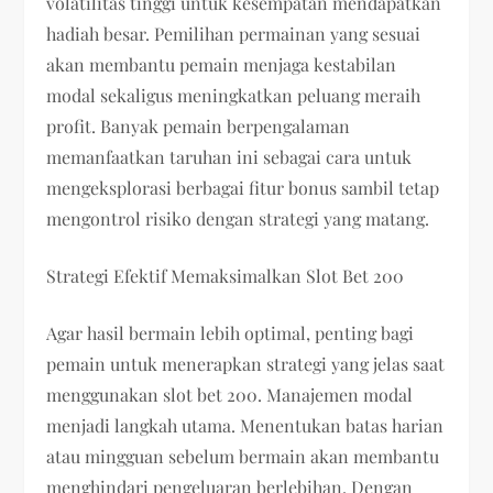
volatilitas tinggi untuk kesempatan mendapatkan
hadiah besar. Pemilihan permainan yang sesuai
akan membantu pemain menjaga kestabilan
modal sekaligus meningkatkan peluang meraih
profit. Banyak pemain berpengalaman
memanfaatkan taruhan ini sebagai cara untuk
mengeksplorasi berbagai fitur bonus sambil tetap
mengontrol risiko dengan strategi yang matang.
Strategi Efektif Memaksimalkan Slot Bet 200
Agar hasil bermain lebih optimal, penting bagi
pemain untuk menerapkan strategi yang jelas saat
menggunakan slot bet 200. Manajemen modal
menjadi langkah utama. Menentukan batas harian
atau mingguan sebelum bermain akan membantu
menghindari pengeluaran berlebihan. Dengan