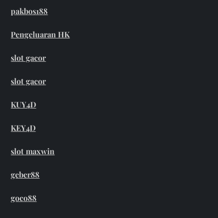
pakbos188
Pengeluaran HK
slot gacor
slot gacor
KUY4D
KEY4D
slot maxwin
geber88
goco88